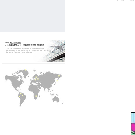
你
色盲
事实上
超过9